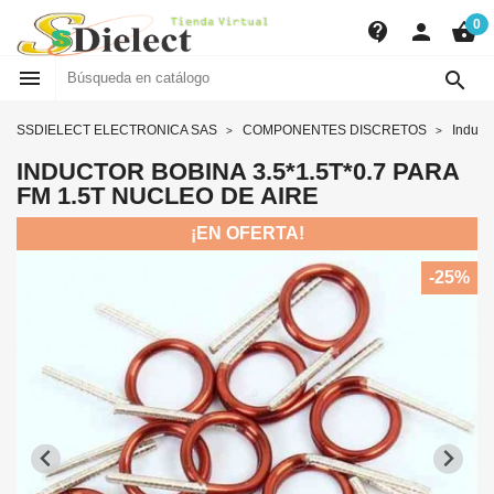
0
contact_support
person
shopping_basket


SSDIELECT ELECTRONICA SAS
COMPONENTES DISCRETOS
Induct
INDUCTOR BOBINA 3.5*1.5T*0.7 PARA
FM 1.5T NUCLEO DE AIRE
¡EN OFERTA!
-25%