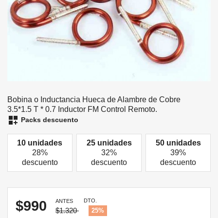
Bobina o Inductancia Hueca de Alambre de Cobre
3.5*1.5 T * 0.7 Inductor FM Control Remoto.
dashboard_customize
Packs descuento
10 unidades
25 unidades
50 unidades
28%
32%
39%
descuento
descuento
descuento
DTO.
$990
ANTES
$1.320
25%