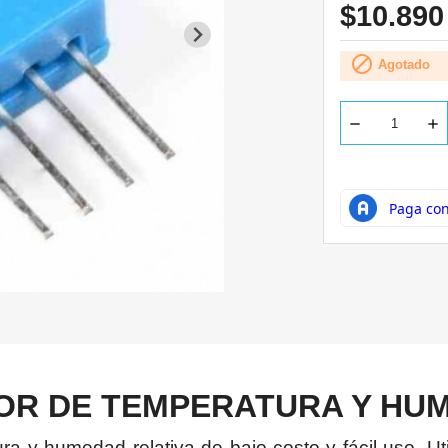
$10.89

Agotado
OR DE TEMPERATURA Y HU
ra y humedad relativa de bajo costo y fácil uso. U