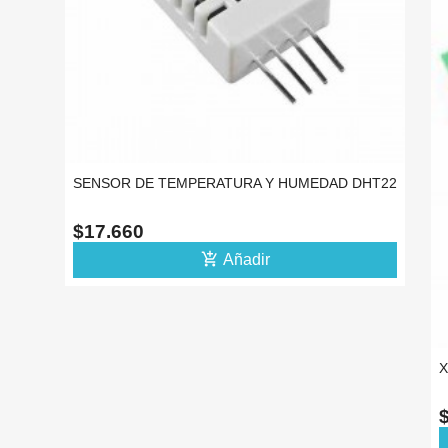
SENSOR DE TEMPERATURA Y HUMEDAD DHT22
$17.660
add_shopping_cart
Añadir
X