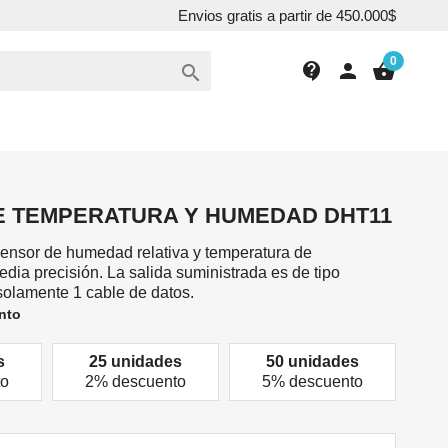
Envios gratis a partir de 450.000$
0
contact_support
person
shopping_basket

E TEMPERATURA Y HUMEDAD DHT11
ensor de humedad relativa y temperatura de
edia precisión. La salida suministrada es de tipo
o solamente 1 cable de datos.
nto
s
25 unidades
50 unidades
to
2% descuento
5% descuento