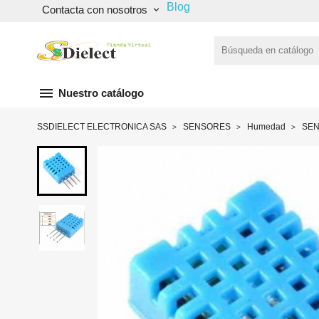
Blog
Contacta con nosotros
keyboard_arrow_down
menu
Nuestro catálogo
SSDIELECT ELECTRONICA SAS
SENSORES
Humedad
SEN