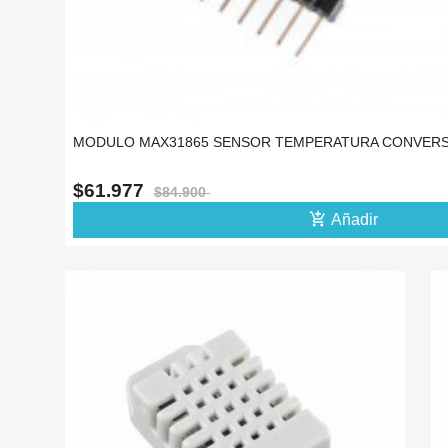
MODULO MAX31865 SENSOR TEMPERATURA CONVERSO
$61.977
$84.900
add_shopping_cart
Añadir