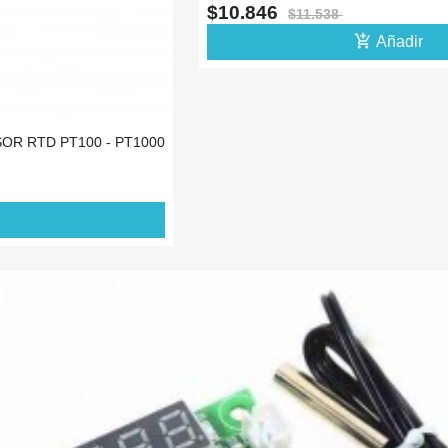
$10.846
$11.538
add_shopping_cart
Añadir
R RTD PT100 - PT1000