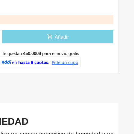
0
add_shopping_cart
Añadir
Te quedan
450.000$
para el envío gratis
MEDAD
tiliza un sensor capacitivo de humedad y un