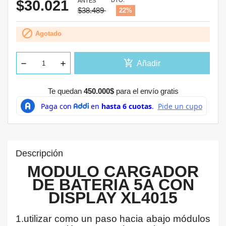
DTO.
$30.021
ANTES
$38.489
22%

Agotado
add_shopping_cart
Añadir
Te quedan
450.000$
para el envío gratis
Descripción
MODULO CARGADOR
DE BATERIA 5A CON
DISPLAY XL4015
1.utilizar como un paso hacia abajo módulos