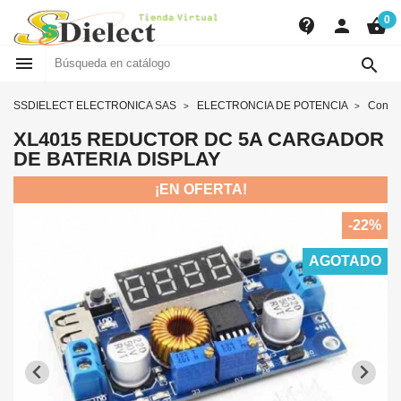
0
contact_support
person
shopping_basket


SSDIELECT ELECTRONICA SAS
ELECTRONCIA DE POTENCIA
Conve
XL4015 REDUCTOR DC 5A CARGADOR
DE BATERIA DISPLAY
¡EN OFERTA!
-22%
AGOTADO