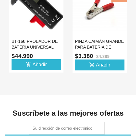
BT-168 PROBADOR DE
PINZA CAIMÁN GRANDE
BATERIA UNIVERSAL
PARA BATERÍA DE
TESTER 18650 AA AAA
CARRO ROJO 100A
$44.990
$3.380
$4.389
9V
add_shopping_cart
add_shopping_cart
Añadir
Añadir
Suscríbete a las mejores ofertas