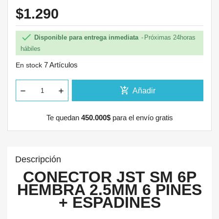
$1.290

Disponible para entrega inmediata
Próximas 24horas
hábiles
7 Artículos
En stock
add_shopping_cart
Añadir
Te quedan
450.000$
para el envío gratis
Descripción
CONECTOR JST SM 6P
HEMBRA 2.5MM 6 PINES
+ ESPADINES