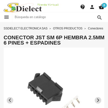
0
contact_support
person
shopping_basket


SSDIELECT ELECTRONICA SAS
OTROS PRODUCTOS
Conectores
CONECTOR JST SM 6P HEMBRA 2.5MM
6 PINES + ESPADINES