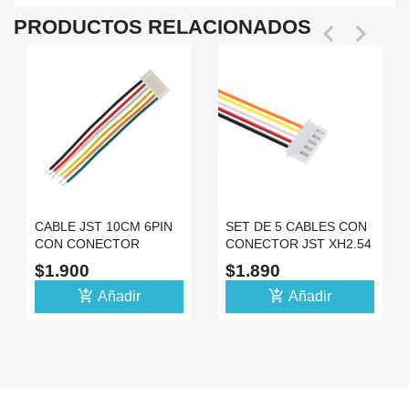
PRODUCTOS RELACIONADOS


CABLE JST 10CM 6PIN
SET DE 5 CABLES CON
CON CONECTOR
CONECTOR JST XH2.54
XH2.54
5PIN 10CM
$1.900
$1.890
add_shopping_cart
add_shopping_cart
Añadir
Añadir