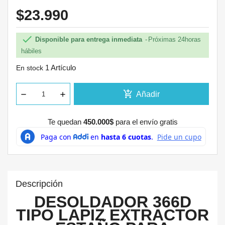
$23.990

Disponible para entrega inmediata
Próximas 24horas
hábiles
1 Artículo
En stock
add_shopping_cart
Añadir
Te quedan
450.000$
para el envío gratis
Descripción
DESOLDADOR 366D
TIPO LAPIZ EXTRACTOR