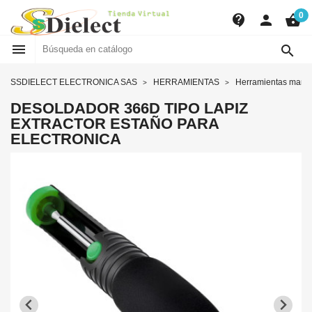
0
contact_support
person
shopping_basket


SSDIELECT ELECTRONICA SAS
HERRAMIENTAS
Herramientas manu
DESOLDADOR 366D TIPO LAPIZ
EXTRACTOR ESTAÑO PARA
ELECTRONICA