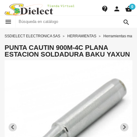
0
contact_support
person
shopping_basket


SSDIELECT ELECTRONICA SAS
HERRAMIENTAS
Herramientas manu
PUNTA CAUTIN 900M-4C PLANA
ESTACION SOLDADURA BAKU YAXUN