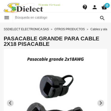
0
contact_support
person
shopping_basket


SSDIELECT ELECTRONICA SAS
OTROS PRODUCTOS
Cables y alam
PASACABLE GRANDE PARA CABLE
2X18 PISACABLE