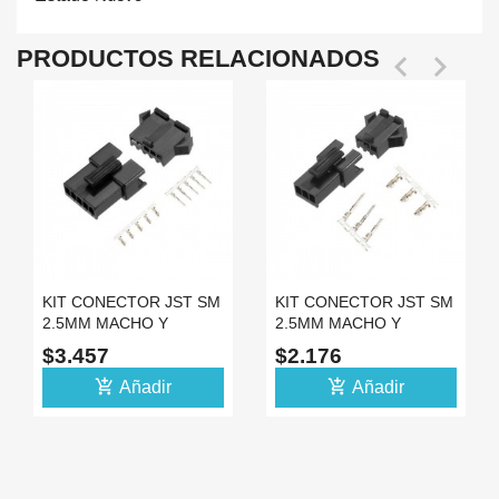
PRODUCTOS RELACIONADOS


KIT CONECTOR JST SM
KIT CONECTOR JST SM
2.5MM MACHO Y
2.5MM MACHO Y
HEMBRA 5 PINES +
HEMBRA 3 PINES +
$3.457
$2.176
ESPADINES
ESPADINES
add_shopping_cart
add_shopping_cart
Añadir
Añadir