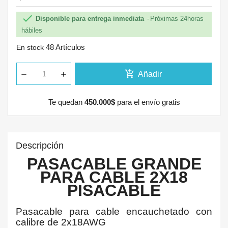

Disponible para entrega inmediata
Próximas 24horas
hábiles
48 Artículos
En stock
add_shopping_cart
Añadir
Te quedan
450.000$
para el envío gratis
Descripción
PASACABLE GRANDE
PARA CABLE 2X18
PISACABLE
Pasacable para cable encauchetado con
calibre de 2x18AWG