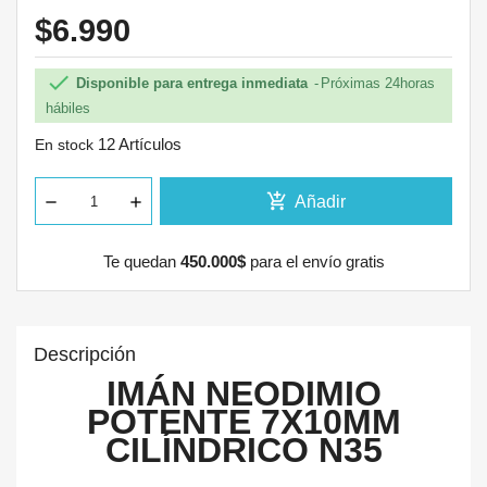
$6.990

Disponible para entrega inmediata
Próximas 24horas
hábiles
12 Artículos
En stock
add_shopping_cart
Añadir
Te quedan
450.000$
para el envío gratis
Descripción
IMÁN NEODIMIO
POTENTE 7X10MM
CILÍNDRICO N35