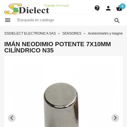
0
contact_support
person
shopping_basket


SSDIELECT ELECTRONICA SAS
SENSORES
Acelerómetro y magnetó
IMÁN NEODIMIO POTENTE 7X10MM
CILÍNDRICO N35