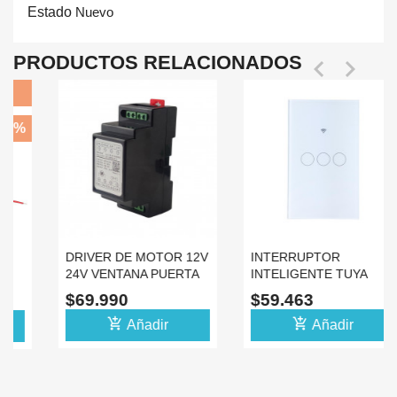
Estado
Nuevo
PRODUCTOS RELACIONADOS


DRIVER DE MOTOR 12V
INTERRUPTOR
24V VENTANA PUERTA
INTELIGENTE TUYA
CONTROL
TRIPLE SMART SWITCH
$69.990
$59.463
AUTOMATICO
WIFI BLANCO
add_shopping_cart
add_shopping_cart
Añadir
Añadir