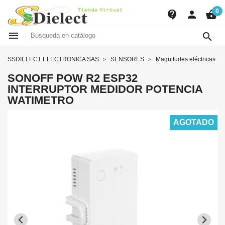
0
contact_support
person
shopping_basket


SSDIELECT ELECTRONICA SAS
SENSORES
Magnitudes eléctricas
SONOFF POW R2 ESP32
INTERRUPTOR MEDIDOR POTENCIA
WATIMETRO
AGOTADO