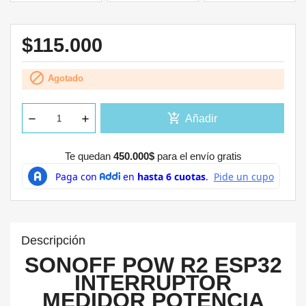
$115.000

Agotado
add_shopping_cart
Añadir
Te quedan
450.000$
para el envío gratis
Descripción
SONOFF POW R2 ESP32
INTERRUPTOR
MEDIDOR POTENCIA