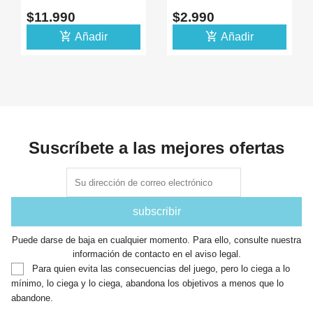
SECCIONES 8-30 CM
IPEX 68X58 700-
$11.990
$2.990
PARA TV RADIO
2700MHZ
add_shopping_cart
add_shopping_cart
Añadir
Añadir
Suscríbete a las mejores ofertas
Puede darse de baja en cualquier momento. Para ello, consulte nuestra
información de contacto en el aviso legal.
Para quien evita las consecuencias del juego, pero lo ciega a lo
mínimo, lo ciega y lo ciega, abandona los objetivos a menos que lo
abandone.