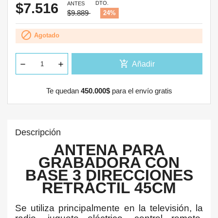
DTO.
$7.516
ANTES
$9.889
24%

Agotado
add_shopping_cart
Añadir
Te quedan
450.000$
para el envío gratis
Descripción
ANTENA PARA
GRABADORA CON
BASE 3 DIRECCIONES
RETRÁCTIL 45CM
Se utiliza principalmente en la televisión, la