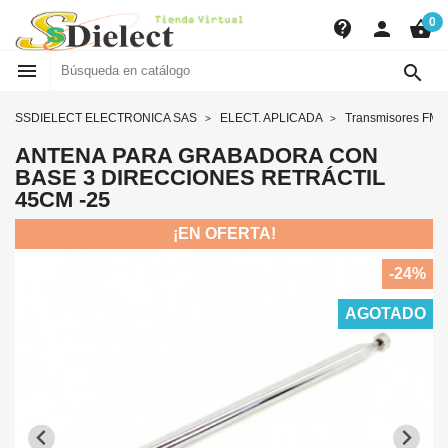
0
contact_support
person
shopping_basket


SSDIELECT ELECTRONICA SAS
ELECT. APLICADA
Transmisores FM
ANTENA PARA GRABADORA CON
BASE 3 DIRECCIONES RETRÁCTIL
45CM -25
¡EN OFERTA!
-24%
AGOTADO