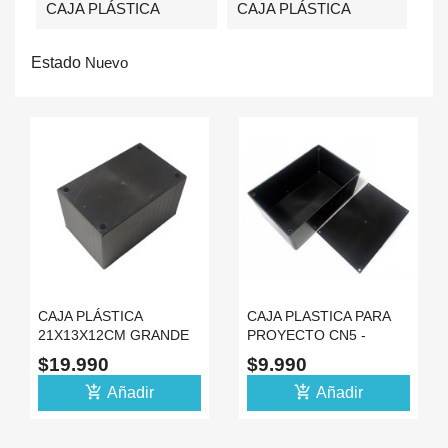
CAJA PLÁSTICA
CAJA PLÁSTICA
Estado
Nuevo


CAJA PLÁSTICA
CAJA PLASTICA PARA
21X13X12CM GRANDE
PROYECTO CN5 -
CON TAPA PARA
17CMX10.5CMX7.5CM
$19.990
$9.990
PROYECTO
add_shopping_cart
add_shopping_cart
Añadir
Añadir