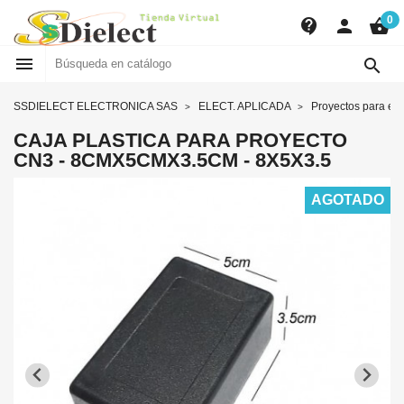
0
contact_support
person
shopping_basket


SSDIELECT ELECTRONICA SAS
ELECT. APLICADA
Proyectos para en
CAJA PLASTICA PARA PROYECTO
CN3 - 8CMX5CMX3.5CM - 8X5X3.5
AGOTADO