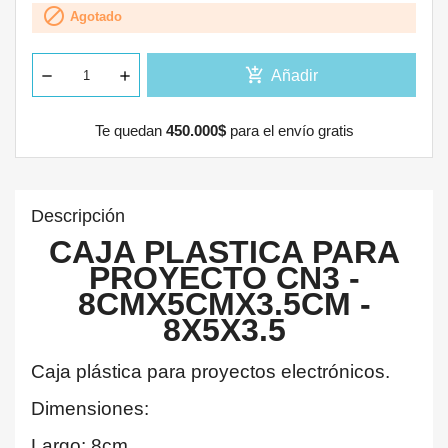

Agotado
add_shopping_cart
Añadir
Te quedan
450.000$
para el envío gratis
Descripción
CAJA PLASTICA PARA
PROYECTO CN3 -
8CMX5CMX3.5CM -
8X5X3.5
Caja plástica para proyectos electrónicos.
Dimensiones:
Largo: 8cm.