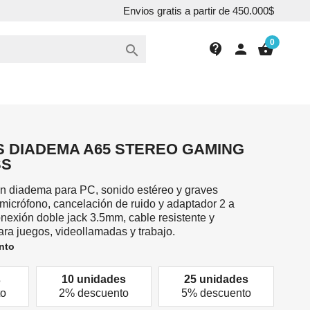
Envios gratis a partir de 450.000$
0
contact_support
person
shopping_basket

 DIADEMA A65 STEREO GAMING
SS
n diadema para PC, sonido estéreo y graves
 micrófono, cancelación de ruido y adaptador 2 a
Conexión doble jack 3.5mm, cable resistente y
ra juegos, videollamadas y trabajo.
nto
s
10 unidades
25 unidades
to
2% descuento
5% descuento