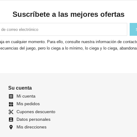
Suscríbete a las mejores ofertas
ja en cualquier momento. Para ello, consulte nuestra información de contacto 
ecuencias del juego, pero lo ciega a lo mínimo, lo ciega y lo ciega, abandon
Su cuenta
Mi cuenta

Mis pedidos
widgets
Cupones descuento
content_cut
Datos personales
account_box
Mis direcciones
location_on