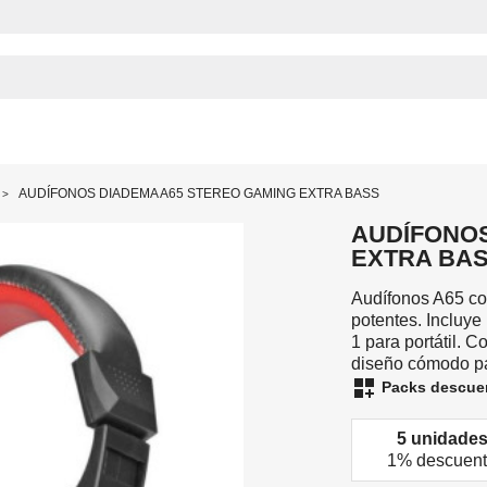
AUDÍFONOS DIADEMA A65 STEREO GAMING EXTRA BASS
AUDÍFONOS
EXTRA BA
Audífonos A65 co
potentes. Incluye
1 para portátil. 
diseño cómodo pa
dashboard_customize
Packs descue
5 unidade
1% descuen