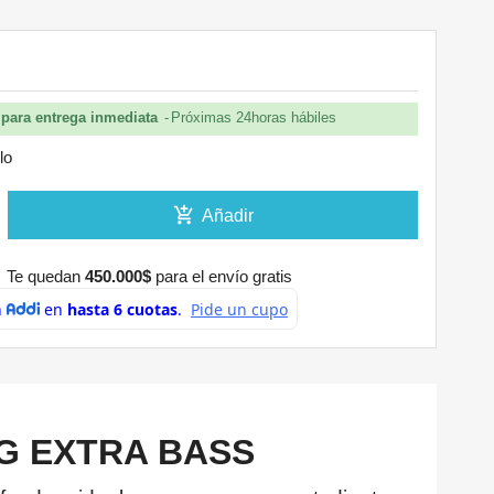
0
para entrega inmediata
Próximas 24horas hábiles
lo
add_shopping_cart
Añadir
Te quedan
450.000$
para el envío gratis
G EXTRA BASS