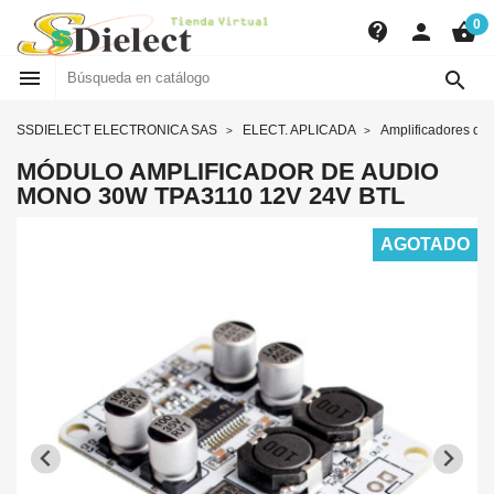
0
contact_support
person
shopping_basket


SSDIELECT ELECTRONICA SAS
ELECT. APLICADA
Amplificadores de
MÓDULO AMPLIFICADOR DE AUDIO
MONO 30W TPA3110 12V 24V BTL
AGOTADO