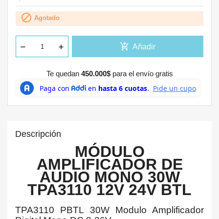

Agotado
add_shopping_cart
Añadir
Te quedan
450.000$
para el envío gratis
Descripción
MÓDULO
AMPLIFICADOR DE
AUDIO MONO 30W
TPA3110 12V 24V BTL
TPA3110 PBTL 30W Modulo Amplificador