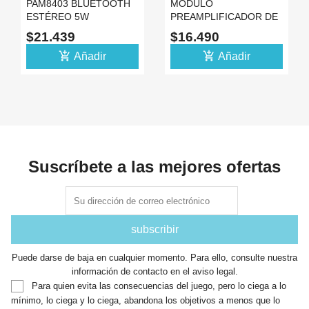
PAM8403 BLUETOOTH
MODULO
ESTÉREO 5W
PREAMPLIFICADOR DE
AMPLIFICADOR DE
AUDIO ESTEREO 12-
$21.439
$16.490
AUDIO XH-A158 -12
30VDC XH-A902 -10
add_shopping_cart
add_shopping_cart
Añadir
Añadir
Suscríbete a las mejores ofertas
Puede darse de baja en cualquier momento. Para ello, consulte nuestra
información de contacto en el aviso legal.
Para quien evita las consecuencias del juego, pero lo ciega a lo
mínimo, lo ciega y lo ciega, abandona los objetivos a menos que lo