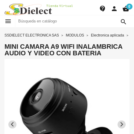
0
contact_support
person
shopping_basket


SSDIELECT ELECTRONICA SAS
MODULOS
Electronica aplicada
D
MINI CAMARA A9 WIFI INALAMBRICA
AUDIO Y VIDEO CON BATERIA