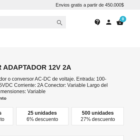
Envios gratis a partir de 450.000$
0
contact_support
person
shopping_basket

 ADAPTADOR 12V 2A
dor o conversor AC-DC de voltaje. Entrada: 100-
5VDC Corriente: 2A Conector: Variable Largo del
imensiones: Variable
nto
s
25 unidades
500 unidades
to
6% descuento
27% descuento