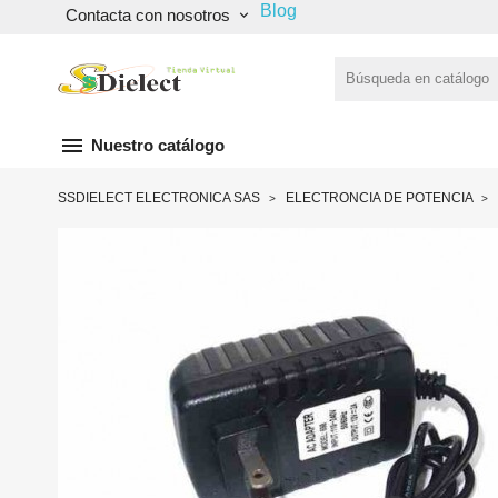
Blog
Contacta con nosotros
keyboard_arrow_down
menu
Nuestro catálogo
SSDIELECT ELECTRONICA SAS
ELECTRONCIA DE POTENCIA