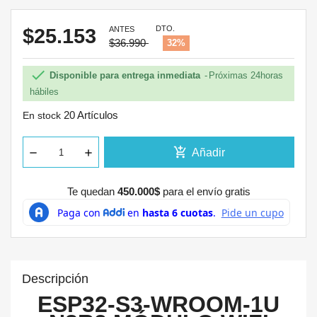
DTO.
$25.153
ANTES
$36.990
32%

Disponible para entrega inmediata
Próximas 24horas
hábiles
20 Artículos
En stock
add_shopping_cart
Añadir
Te quedan
450.000$
para el envío gratis
Descripción
ESP32-S3-WROOM-1U