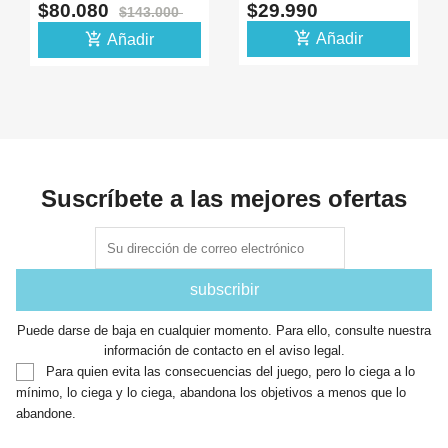
PARA AUDIO CON
WIFI BLUETOOTH
$80.080
$29.990
$143.000
ESP32 -10
add_shopping_cart
add_shopping_cart
Añadir
Añadir
Suscríbete a las mejores ofertas
Puede darse de baja en cualquier momento. Para ello, consulte nuestra
información de contacto en el aviso legal.
Para quien evita las consecuencias del juego, pero lo ciega a lo
mínimo, lo ciega y lo ciega, abandona los objetivos a menos que lo
abandone.