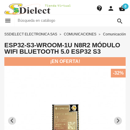
0
contact_support
person
shopping_basket


SSDIELECT ELECTRONICA SAS
COMUNICACIONES
Comunicación in
ESP32-S3-WROOM-1U N8R2 MÓDULO
WIFI BLUETOOTH 5.0 ESP32 S3
¡EN OFERTA!
-32%